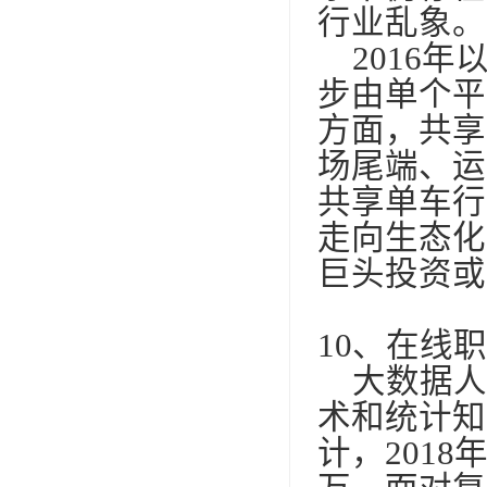
行业乱象。
2016
年
步由单个平
方面，共享
场尾端、运
共享单车行
走向生态化
巨头投资或
10
、在线职
大数据人
术和统计知
计，
2018