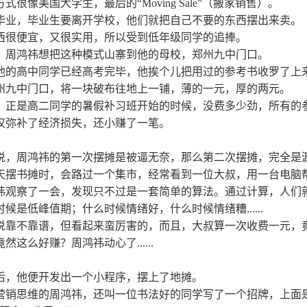
式很像美国大学生，最后的“Moving Sale”（搬家销售）。
毕业，毕业生要离开学校，他们就把自己不要的东西摆出来卖。
西很便宜，又很实用，所以受到低年级同学的追捧。
，周鸿祎想把这种模式山寨到他的母校，郑州九中门口。
他的高中同学已经高考完毕，他挨个儿把用过的参考书收罗了上
州九中门口，将一块破布往地上一铺，薄的一元，厚的两元。
，正是高二同学的暑假补习班开始的时候，没费多少劲，所有的
仅弥补了经济损失，还小赚了一笔。
说，周鸿祎的第一次摆摊是被逼无奈，那么第二次摆摊，完全是
天摆书摊时，会路过一个集市，经常看到一位大叔，用一台电脑帮
祎观察了一会，发现只不过是一套简单的算法。通过计算，人们
时候是低峰值期；什么时候情绪好，什么时候情绪糟......
说靠不靠谱，但看起来蛮厉害的，而且，大叔算一次收费一元，
然这么好赚？周鸿祎动心了......
后，他便开发出一个小程序，摆上了地摊。
营销思维的周鸿祎，还叫一位书法好的同学写了一个招牌，上面