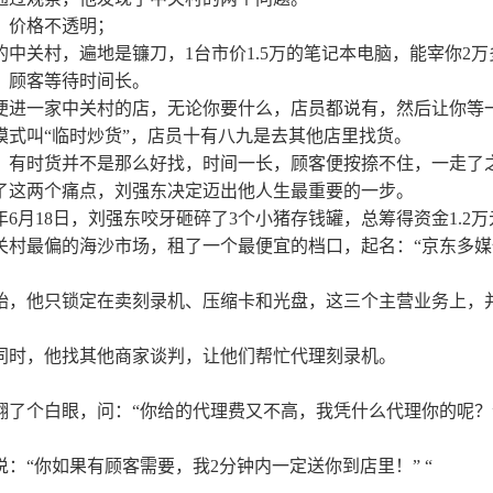
，价格不透明；
的中关村，遍地是镰刀，1台市价1.5万的笔记本电脑，能宰你2万
，顾客等待时间长。
便进一家中关村的店，无论你要什么，店员都说有，然后让你等
模式叫“临时炒货”，店员十有八九是去其他店里找货。
，有时货并不是那么好找，时间一长，顾客便按捺不住，一走了
了这两个痛点，刘强东决定迈出他人生最重要的一步。
98年6月18日，刘强东咬牙砸碎了3个小猪存钱罐，总筹得资金1.2
关村最偏的海沙市场，租了一个最便宜的档口，起名：“京东多媒
始，他只锁定在卖刻录机、压缩卡和光盘，这三个主营业务上，
。
同时，他找其他商家谈判，让他们帮忙代理刻录机。
翻了个白眼，问：“你给的代理费又不高，我凭什么代理你的呢？
说：“你如果有顾客需要，我2分钟内一定送你到店里！” “