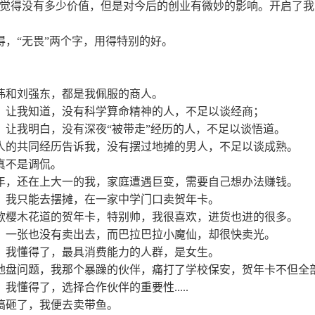
时觉得没有多少价值，但是对今后的创业有微妙的影响。开启了我
得，“无畏”两个字，用得特别的好。
祎和刘强东，都是我佩服的商人。
，让我知道，没有科学算命精神的人，不足以谈经商；
，让我明白，没有深夜“被带走”经历的人，不足以谈悟道。
人的共同经历告诉我，没有摆过地摊的男人，不足以谈成熟。
真不是调侃。
98年，还在上大一的我，家庭遭遇巨变，需要自己想办法赚钱。
，我只能去摆摊，在一家中学门口卖贺年卡。
款樱木花道的贺年卡，特别帅，我很喜欢，进货也进的很多。
，一张也没有卖出去，而巴拉巴拉小魔仙，却很快卖光。
，我懂得了，最具消费能力的人群，是女生。
地盘问题，我那个暴躁的伙伴，痛打了学校保安，贺年卡不但全
我懂得了，选择合作伙伴的重要性.....
搞砸了，我便去卖带鱼。