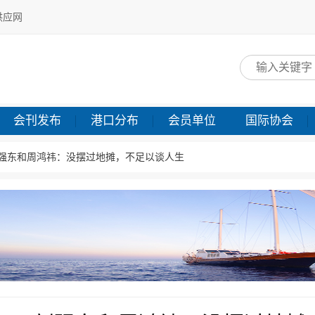
供应网
网
会刊发布
港口分布
会员单位
国际协会
强东和周鸿祎：没摆过地摊，不足以谈人生