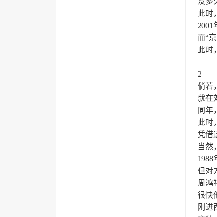
没多
此时
20
而“
此时
2
倘若
就在
同年
此时
凭借
当然
19
但对
周鸿
很快
刚进