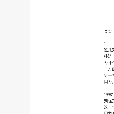
其实
1
这几
经济
为什
一方
另一
因为
19
刘强
这一
因为