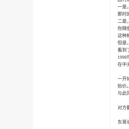
一是
那时
二是
你随
这种
但是
看到
19
在中
一开
抬价
与此
对方
东哥