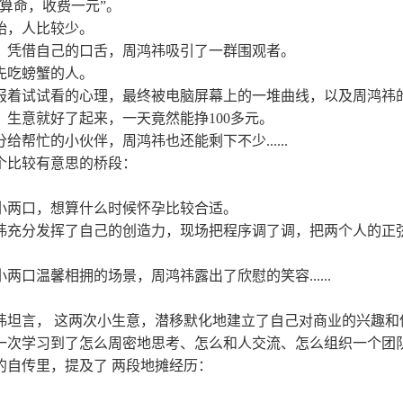
学算命，收费一元”。
始，人比较少。
，凭借自己的口舌，周鸿祎吸引了一群围观者。
先吃螃蟹的人。
报着试试看的心理，最终被电脑屏幕上的一堆曲线，以及周鸿祎
，生意就好了起来，一天竟然能挣100多元。
给帮忙的小伙伴，周鸿祎也还能剩下不少......
个比较有意思的桥段：
小两口，想算什么时候怀孕比较合适。
祎充分发挥了自己的创造力，现场把程序调了调，把两个人的正
小两口温馨相拥的场景，周鸿祎露出了欣慰的笑容......
祎坦言， 这两次小生意，潜移默化地建立了自己对商业的兴趣和
一次学习到了怎么周密地思考、怎么和人交流、怎么组织一个团
的自传里，提及了 两段地摊经历：