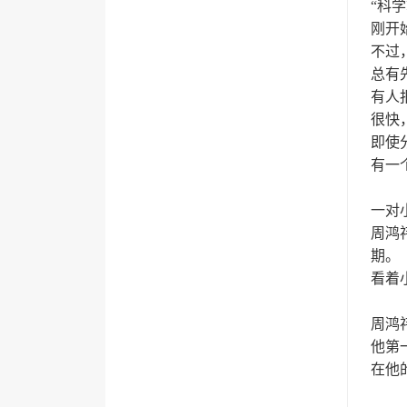
“科
刚开
不过
总有
有人
很快
即使分
有一
一对
周鸿
期。
看着
周鸿
他第
在他