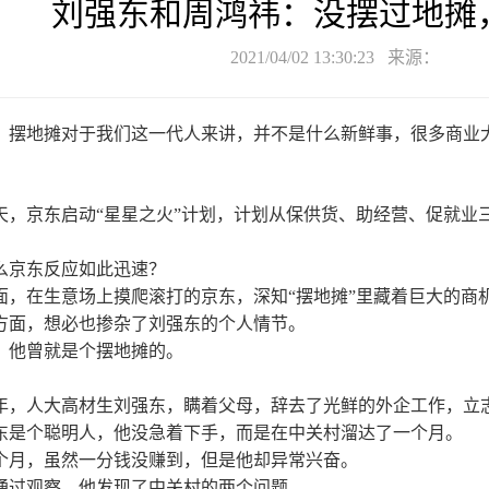
刘强东和周鸿祎：没摆过地摊
2021/04/02 13:30:23 来源：
，摆地摊对于我们这一代人来讲，并不是什么新鲜事，很多商业
天，京东启动“星星之火”计划，计划从保供货、助经营、促就业三
。
么京东反应如此迅速？
面，在生意场上摸爬滚打的京东，深知“摆地摊”里藏着巨大的商
方面，想必也掺杂了刘强东的个人情节。
，他曾就是个摆地摊的。
98年，人大高材生刘强东，瞒着父母，辞去了光鲜的外企工作，
东是个聪明人，他没急着下手，而是在中关村溜达了一个月。
个月，虽然一分钱没赚到，但是他却异常兴奋。
通过观察，他发现了中关村的两个问题。