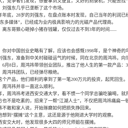
久，竞争者们发现，想要拿到又便宜，又好的刻录机，只能去找“
，刘强东几乎已垄断了这个市场。
01年年底，28岁的刘强东，在盘点账本时发现，自己当年的利润已经
京东多媒体”，已经成为业内极具影响力的光磁产品代理商。
，离东哥狠心砸掉小猪存钱罐，仅仅过去不到3年的时间......
，你对中国创业史略有了解，应该也会感慨1998年，是个神奇的
刘强东，准备到中关村碰碰运气的时候，同在北京的周鸿祎，向
，6月8日，周鸿祎带领创业团队，推出了他人生的第一款产品：37
，周鸿祎团队，已经弹尽粮绝。
这个产品，他们顺利的拿到了第一笔200万元的投资，起死回生。
，周鸿祎并非一直这么顺利。
88年，周鸿祎考进西安交通大学，看不惯一个同学总骗吃骗喝，就
方也不是吃素的，招来了一帮“江湖人士”，不仅把周鸿祎痛扁一
祎不敢和家人说，开始琢磨如何把损失挣回来。
他想到“摆摊”这个主意，这还是源于他刚进大学时的观察。
西安交大时，他发现很多大四的师兄师姐在摆摊。