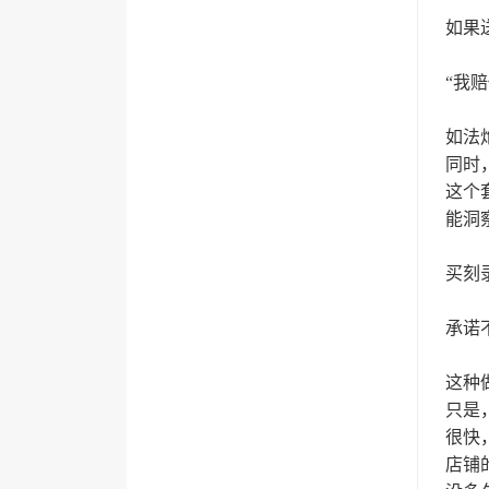
如果
“我赔
如法
同时
这个
能洞
买刻
承诺
这种
只是
很快
店铺