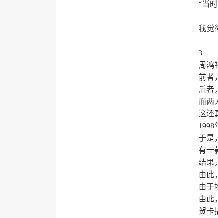
“当
我觉
3
周鸿
前者
后者
而两
这还
19
于是
有一
结果
由此
由于
由此，
贺卡