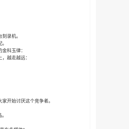
台刻录机。
配。
的金科玉律：
上，越走越远：
大家开始讨厌这个竞争者。
品。