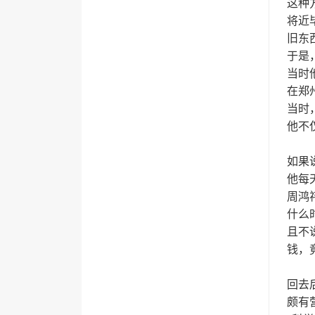
这种方
将近
旧东
于是
当时
在郑
当时
他不
如果
他每
周鸿
什么
且不
钱，竟
回去
颇有