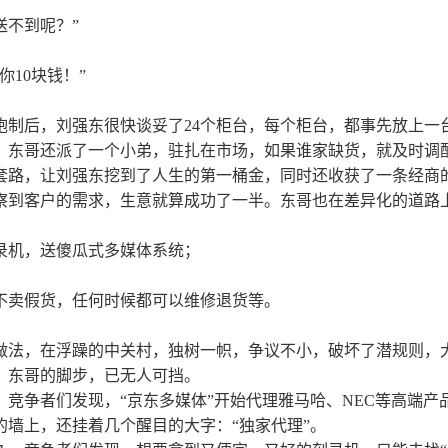
送不到呢？”
你10块钱！”
炮制后，刘强东很快谈妥了24个柜台，每个柜台，都事先放上一
，东哥还派了一个小弟，驻扎在市场，如果谁家缺货，就及时调
套路，让刘强东挖到了人生的第一桶金，同时还收获了一条经商
察到客户的需求，生意就算成功了一半。东哥也在差异化的道路
录机，送傻瓜式多媒体系统；
不卖假货，任何时候都可以维修退货等。
做法，在浮躁的中关村，独树一帜，争议不小，破坏了潜规则，
，东哥的脚步，已无人可挡。
，竞争者们发现，“京东多媒体”开始代理雅马哈、NEC等高端产
的墙上，还挂着几个醒目的大字：“独家代理”。