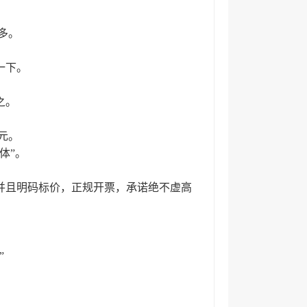
多。
一下。
之。
万元。
体”。
并且明码标价，正规开票，承诺绝不虚高
”