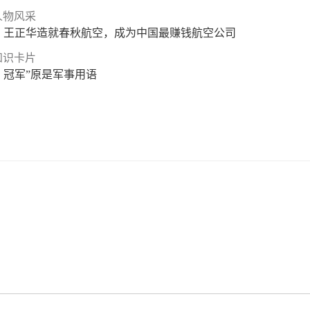
人物风采
王正华造就春秋航空，成为中国最赚钱航空公司
知识卡片
冠军”原是军事用语