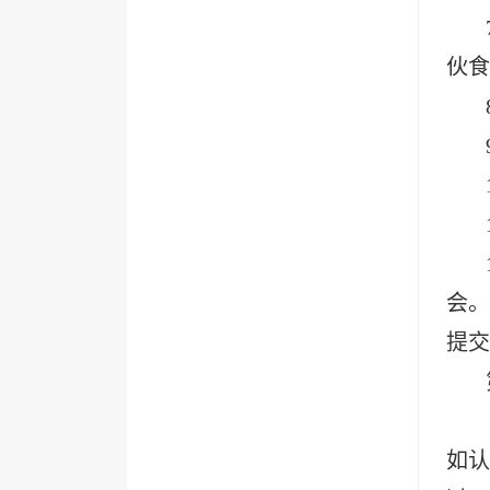
伙食
会。
提交
如认