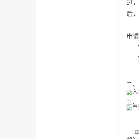
过，
后，
申请
二
入
三、
申