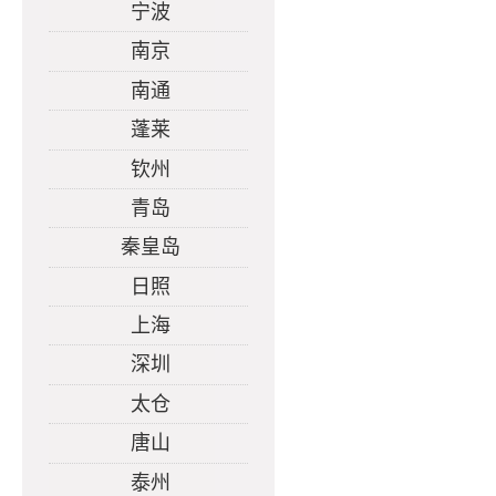
宁波
南京
南通
蓬莱
钦州
青岛
秦皇岛
日照
上海
深圳
太仓
唐山
泰州