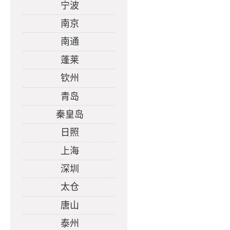
宁波
南京
南通
蓬莱
钦州
青岛
秦皇岛
日照
上海
深圳
太仓
唐山
泰州