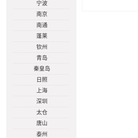
宁波
南京
南通
蓬莱
钦州
青岛
秦皇岛
日照
上海
深圳
太仓
唐山
泰州