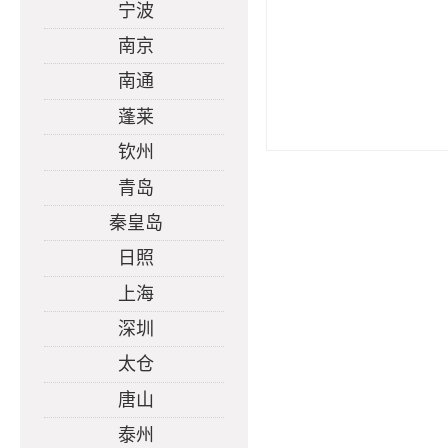
宁波
南京
南通
蓬莱
钦州
青岛
秦皇岛
日照
上海
深圳
太仓
唐山
泰州